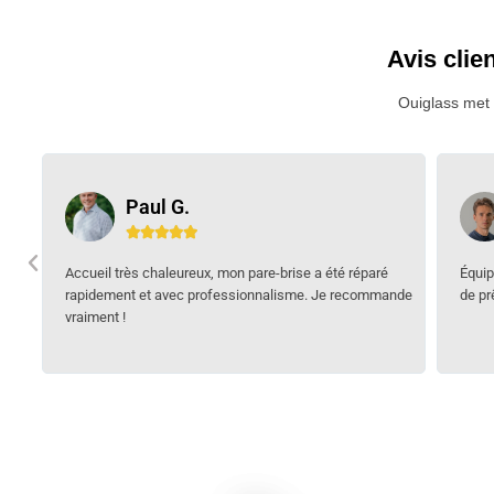
Avis clien
Ouiglass met l
Lucas T.





Équipe très professionnelle ! On m'a fourni un véhicule
Des O
nde
de prêt pour que je puisse aller au travail sans soucis.
j'ai 
accue