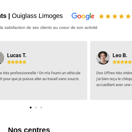
ts |
Ouiglass
Limoges
a satisfaction de ses clients au coeur de son activité
Leo B.
Paul G.










ffres très intéressantes ! À la fin de l'intervention,
Accueil très chaleure
bien reçu le chèque cadeau de 100€. Un Centre
rapidement et avec 
illant avec une équipe au petit soin.
vraiment !
Nos centres