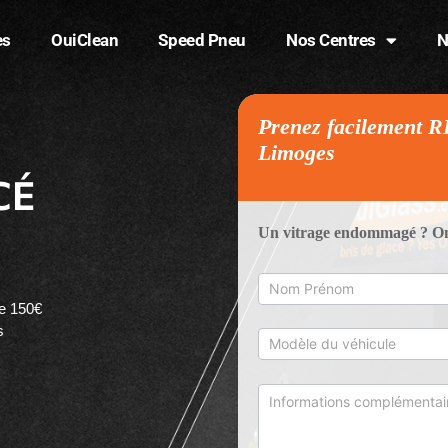
es
OuiClean
Speed Pneu
Nos Centres
N
Prenez facilement R
Prenez
facilement
Limoges
RDV chez
CÉ
Ouiglass -
Limoges
Un vitrage endommagé ? On 
e 150€
s