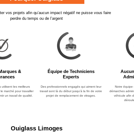
liter vos projets afin qu’aucun impact négatif ne puisse
vous faire
perdre du temps ou de l’argent
Marques &
Équipe de Techniciens
Aucun
rances
Experts
Admi
utilisent les meilleurs
Des professionnels engagés qui aiment leur
Notre équipe 
 le marché pour travailler
travail sont là du début jusqu'à la fin de votre
démarches adminis
tir un travail de qualité.
projet de remplacement de vitrages.
véhicule afin 
déroule
Ouiglass Limoges