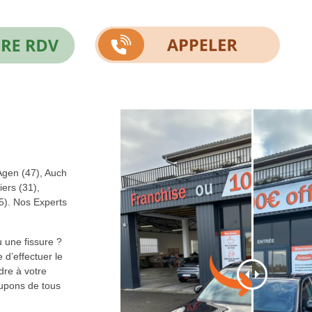
Agen (47), Auch
iers (31),
5). Nos Experts
 une fissure ?
 d’effectuer le
dre à votre
upons de tous