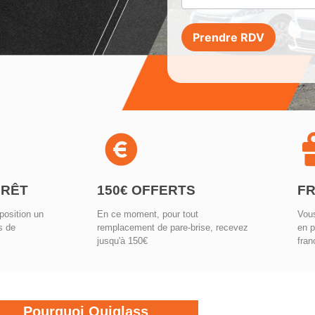
Prendre RDV
Alternative:
PRÊT
150€ OFFERTS
FR
position un
En ce moment, pour tout
Vous
s de
remplacement de pare-brise, recevez
en p
jusqu'à 150€
fran
Pourquoi Ouiglass